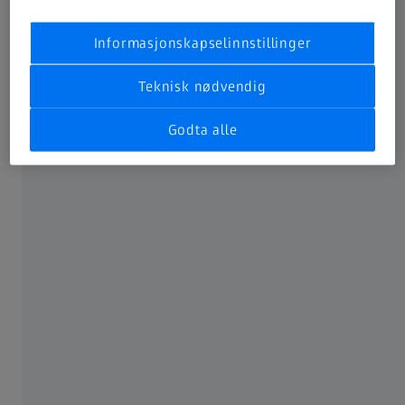
Informasjonskapselinnstillinger
Teknisk nødvendig
OFTE BRUKT
Godta alle
Hvorfor godt syn er så viktig
Progressive glass - små mesterstykker
Avstandsbriller og lesebriller
ZEISS online-synstest
Hva er den riktige måten å rengjøre og
behandle brillene på?