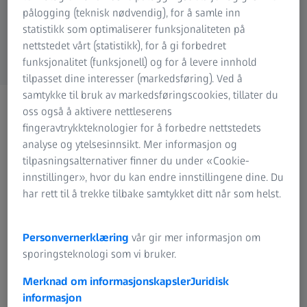
ZEISS-gruppen
pålogging (teknisk nødvendig), for å samle inn
statistikk som optimaliserer funksjonaliteten på
nettstedet vårt (statistikk), for å gi forbedret
funksjonalitet (funksjonell) og for å levere innhold
tilpasset dine interesser (markedsføring). Ved å
samtykke til bruk av markedsføringscookies, tillater du
Du har gjort et utmerket
oss også å aktivere nettleserens
valg.
fingeravtrykkteknologier for å forbedre nettstedets
analyse og ytelsesinnsikt. Mer informasjon og
Sjekk innboksen din nå.
tilpasningsalternativer finner du under «Cookie-
innstillinger», hvor du kan endre innstillingene dine. Du
har rett til å trekke tilbake samtykket ditt når som helst.
Takk for at du registrerte deg!
Se etter en e-post fra oss snart – og klikk på
den tilsvarende lenken for å bekrefte
Personvernerklæring
vår gir mer informasjon om
registreringen din.
sporingsteknologi som vi bruker.
Merknad om informasjonskapsler
Juridisk
ZEISS-teamet
informasjon