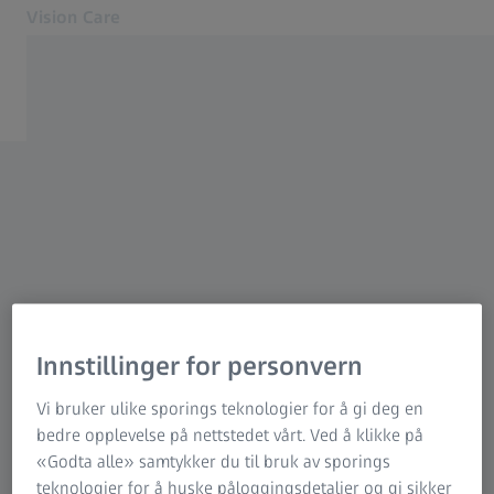
Vision Care
Åpnes i en annen fane
Øyehelse og pleie
Våre løsninger
Synet ditt
Om oss
Kontakt
Finn en ZEISS-optiker
For optikere
Innstillinger for personvern
Relaterte ZEISS-nettsteder
Vi bruker ulike sporings teknologier for å gi deg en
For optikere
bedre opplevelse på nettstedet vårt. Ved å klikke på
ZEISS Sunlens
«Godta alle» samtykker du til bruk av sporings
Brukerveiledninger for utstyr
teknologier for å huske påloggingsdetaljer og gi sikker