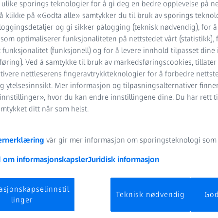
 ulike sporings teknologier for å gi deg en bedre opplevelse på ne
 å klikke på «Godta alle» samtykker du til bruk av sporings teknol
oggingsdetaljer og gi sikker pålogging (teknisk nødvendig), for å
k som optimaliserer funksjonaliteten på nettstedet vårt (statistikk), 
Utforsk bruksområdet ditt
 funksjonalitet (funksjonell) og for å levere innhold tilpasset dine
øring). Ved å samtykke til bruk av markedsføringscookies, tillater
tivere nettleserens fingeravtrykkteknologier for å forbedre nettst
g ytelsesinnsikt. Mer informasjon og tilpasningsalternativer finn
nnstillinger», hvor du kan endre innstillingene dine. Du har rett ti
amtykket ditt når som helst.
ernerklæring
vår gir mer informasjon om sporingsteknologi som v
 om informasjonskapsler
Juridisk informasjon
asjonskapselinnstil
Teknisk nødvendig
God
linger