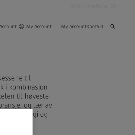
Online Shop
Norge
Account
My Account
My Account
Kontakt
ekniske
sessene til
kk i kombinasjon
elen til høyeste
bransje, og lær av
gy teknologi og