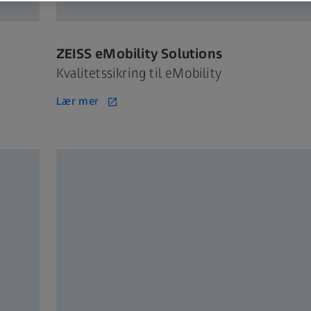
ZEISS eMobility Solutions
Kvalitetssikring til eMobility
Lær mer