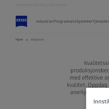
Industrial Quality Solutions
Åpnes i en annen fane
Industrier
Programvare
Systemer
Tjenester
Løsnin
Hjem
Industrier
Kvalitetss
produksjonsbedr
med effektive o
kvalitet. Oppdag 
anerkjente glo
Innsti