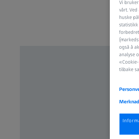
Vi bruker
vårt. Ved
huske pål
statistik
forbedret
(markedsf
også å ak
analyse o
«Cookie-i
tilbake s
Personv
Merknad
Inform