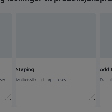
Støping
Addi
sser
Kvalitetssikring i støpeprosesser
Fra pul