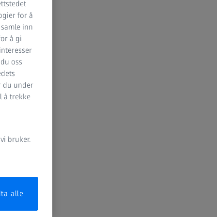
ttstedet
ogier for å
 samle inn
for å gi
 interesser
 du oss
edets
er du under
l å trekke
i bruker.
ta alle