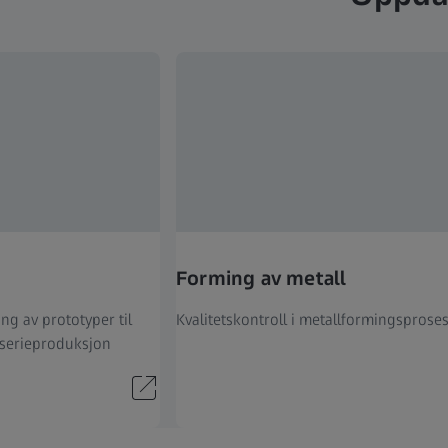
Forming av metall
ing av prototyper til
Kvalitetskontroll i metallformingsprose
 serieproduksjon