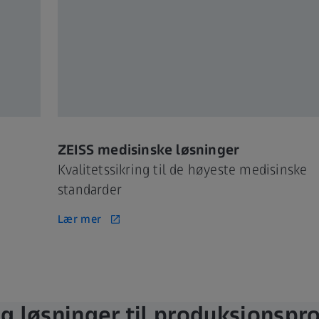
ZEISS medisinske løsninger
Kvalitetssikring til de høyeste medisinske
standarder
Lær mer
 løsninger til produksjonspr