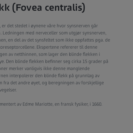
kk (Fovea centralis)
, er det stedet i øynene våre hvor synsnerven går
n. Ledningen med nerveceller som utgjør synsnerven,
nen, en del av det synsfeltet som ikke oppfattes pga. de
reseptorcellene. Ekspertene refererer til denne
ngen av netthinnen, som lager den blinde flekken i
øye. Den blinde flekken befinner seg cirka 15 grader på
soner merker vanligvis ikke denne manglende
rnen interpolerer den blinde flekk på grunnlag av
n fra det andre øyet, og beregningen av forskjellige
vegelser.
mentert av Edme Mariotte, en fransk fysiker, i 1660.