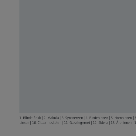
1. Blinde flekk | 2. Makula | 3. Synsnerven | 4. Bindehinnen | 5. Hornhinnen | 6
Linsen | 10. Ciliærmuskelen | 11. Glasslegemet | 12. Sklera | 13. Årehinnen | 