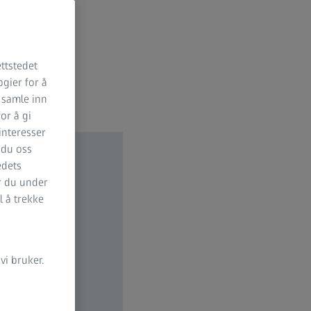
ttstedet
ogier for å
 samle inn
for å gi
 interesser
 du oss
edets
er du under
l å trekke
i bruker.