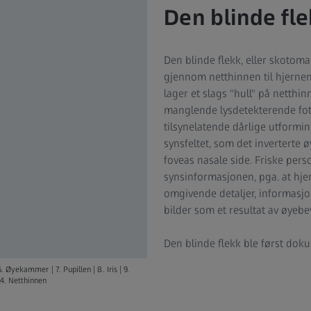
Den blinde fle
Den blinde flekk, eller skotoma
gjennom netthinnen til hjerne
lager et slags "hull" på netthin
manglende lysdetekterende foto
tilsynelatende dårlige utformi
synsfeltet, som det inverterte 
foveas nasale side. Friske per
synsinformasjonen, pga. at hje
omgivende detaljer, informasjo
bilder som et resultat av øyebe
Den blinde flekk ble først doku
. Øyekammer | 7. Pupillen | 8. Iris | 9.
14. Netthinnen