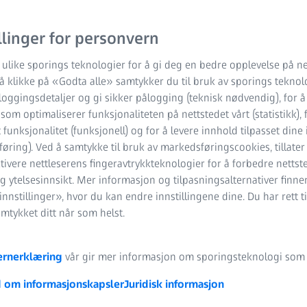
llinger for personvern
 ulike sporings teknologier for å gi deg en bedre opplevelse på ne
 å klikke på «Godta alle» samtykker du til bruk av sporings teknol
oggingsdetaljer og gi sikker pålogging (teknisk nødvendig), for å
k som optimaliserer funksjonaliteten på nettstedet vårt (statistikk), 
 funksjonalitet (funksjonell) og for å levere innhold tilpasset dine
øring). Ved å samtykke til bruk av markedsføringscookies, tillater
tivere nettleserens fingeravtrykkteknologier for å forbedre nettst
g ytelsesinnsikt. Mer informasjon og tilpasningsalternativer finn
nnstillinger», hvor du kan endre innstillingene dine. Du har rett ti
amtykket ditt når som helst.
ernerklæring
vår gir mer informasjon om sporingsteknologi som v
 om informasjonskapsler
Juridisk informasjon