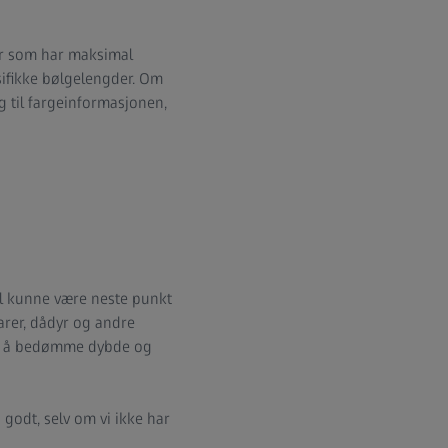
per som har maksimal
esifikke bølgelengder. Om
ng til fargeinformasjonen,
vil kunne være neste punkt
harer, dådyr og andre
dem å bedømme dybde og
odt, selv om vi ikke har