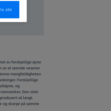
ta alle
het av forskjellige øyne
unn av at seende vesener
t denne mangfoldigheten
edninger. Forskjellige
hulløyne, og
t mennesker. Den siste
produsert så langt.
yse og skarpe på samme