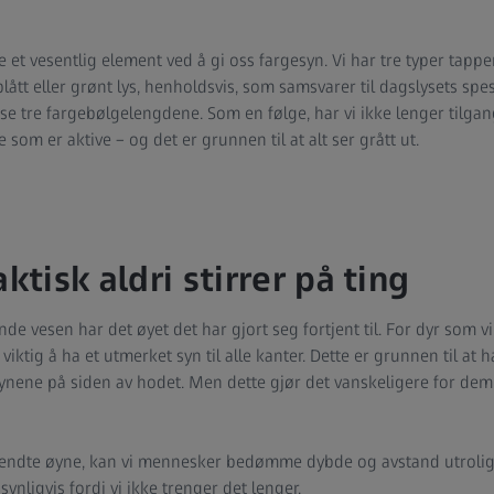
e et vesentlig element ved å gi oss fargesyn. Vi har tre typer tap
 blått eller grønt lys, henholdsvis, som samsvarer til dagslysets sp
isse tre fargebølgelengdene. Som en følge, har vi ikke lenger tilga
 som er aktive – og det er grunnen til at alt ser grått ut.
aktisk aldri stirrer på ting
nde vesen har det øyet det har gjort seg fortjent til. For dyr som 
viktig å ha et utmerket syn til alle kanter. Dette er grunnen til at 
 øynene på siden av hodet. Men dette gjør det vanskeligere for 
vendte øyne, kan vi mennesker bedømme dybde og avstand utrolig g
ynligvis fordi vi ikke trenger det lenger.