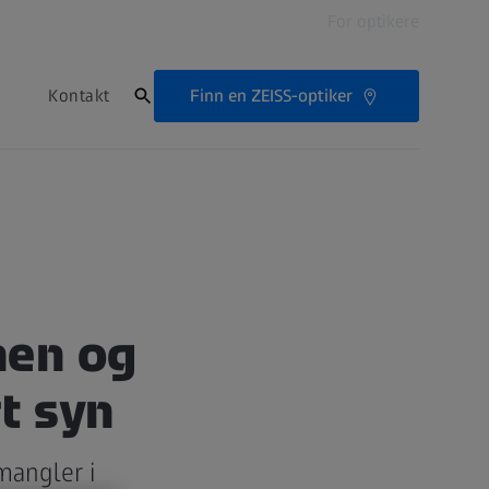
For optikere
Finn en ZEISS-optiker
Kontakt
nen og
rt syn
mangler i