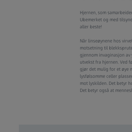
Hjernen, som samarbeid
Ubemerket og med tilsynel
aller beste!
Når linseøynene hos virve
motsetning til blekkspru
gjennom invaginasjon av yt
utvekst fra hjernen. Ved fø
gjør det mulig for et øye
lysfølsomme celler plasse
mot lyskilden. Det betyr h
Det betyr også at menneske