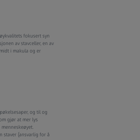
øykvalitets fokusert syn
onen av stavceller, en av
 midt i makula og er
pøkelsesaper, og til og
om gjør at mer lys
ra menneskeøyet.
 staver (ansvarlig for å