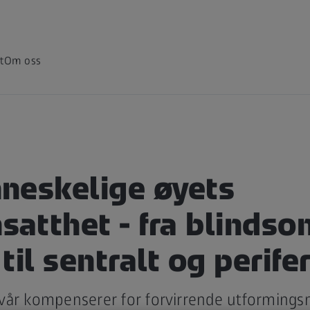
t
Om oss
neskelige øyets
atthet - fra blindso
til sentralt og perife
vår kompenserer for forvirrende utformings