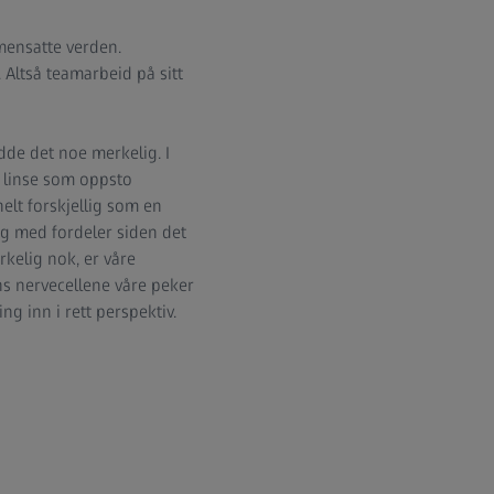
mensatte verden.
Altså teamarbeid på sitt
dde det noe merkelig. I
 linse som oppsto
elt forskjellig som en
 og med fordeler siden det
kelig nok, er våre
ns nervecellene våre peker
ng inn i rett perspektiv.