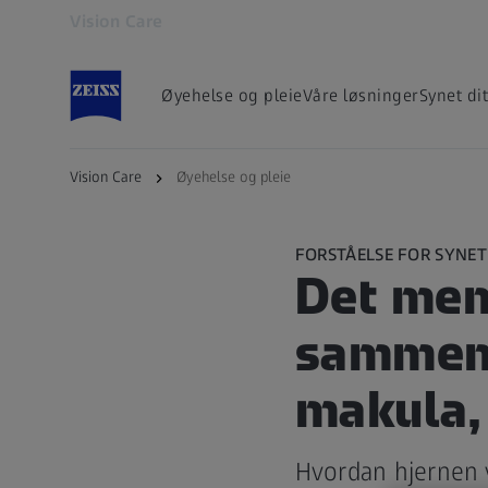
Vision Care
Åpnes i en annen fane
Øyehelse og pleie
Våre løsninger
Synet dit
Vision Care
Øyehelse og pleie
FORSTÅELSE FOR SYNET
Det men
sammens
makula, 
Hvordan hjernen 