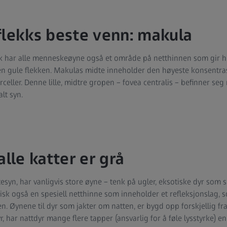
flekks beste venn: makula
lekk har alle menneskeøyne også et område på netthinnen som gir h
en gule flekken. Makulas midte inneholder den høyeste konsentrasj
rceller. Denne lille, midtre gropen – fovea centralis – befinner seg
alt syn.
alle katter er grå
syn, har vanligvis store øyne – tenk på ugler, eksotiske dyr som s
tisk også en spesiell netthinne som inneholder et refleksjonslag, s
n. Øynene til dyr som jakter om natten, er bygd opp forskjellig f
ar nattdyr mange flere tapper (ansvarlig for å føle lysstyrke) enn