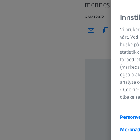
menneskeøyet.
Innsti
6 MAI 2022
Vi bruker
vårt. Ved
huske pål
statistik
forbedret
(markedsf
også å ak
analyse o
«Cookie-i
tilbake s
Personv
Merknad