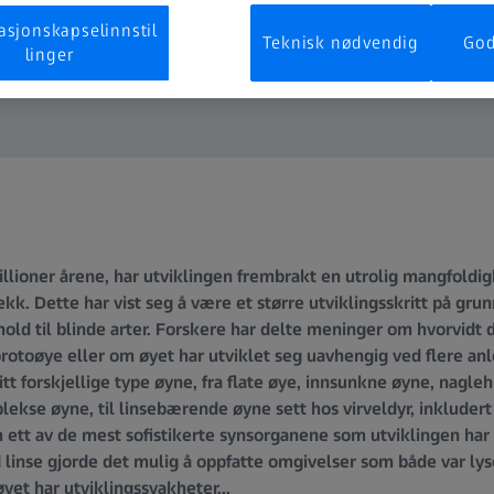
asjonskapselinnstil
Teknisk nødvendig
God
linger
illioner årene, har utviklingen frembrakt en utrolig mangfoldig
ekk. Dette har vist seg å være et større utviklingsskritt på gr
orhold til blinde arter. Forskere har delte meninger om hvorvid
rotoøye eller om øyet har utviklet seg uavhengig ved flere anl
tt forskjellige type øyne, fra flate øye, innsunkne øyne, nagle
kse øyne, til linsebærende øyne sett hos virveldyr, inkluder
ett av de mest sofistikerte synsorganene som utviklingen har 
 linse gjorde det mulig å oppfatte omgivelser som både var l
et har utviklingssvakheter...