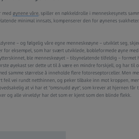
er med
øynene våre
, spiller en nøkkeldrolle i menneskesynets sam
atende minimal innsats, kompenserer den for øynenes svakheter. 
ldyrene – og følgelig våre egne menneskeøyne – utviklet seg, skje
ter for eksempel, som har svært utviklede, bobleformede øyne med
terskinnet, ble menneskeøyet – tilsynelatende tilfeldig – formet h
rste øyekast ser dette ut til å være en mindre forskjell, og har til
 med samme størrelse å inneholde flere fotoreseptorceller. Men mer
rt feil vei rundt netthinnen, og peker tilbake inn mot kroppen, me
ovedsakelig at vi har et "omsnudd øye", som krever at hjernen får ti
r og alle virveldyr har det som er kjent som den blinde flekk.