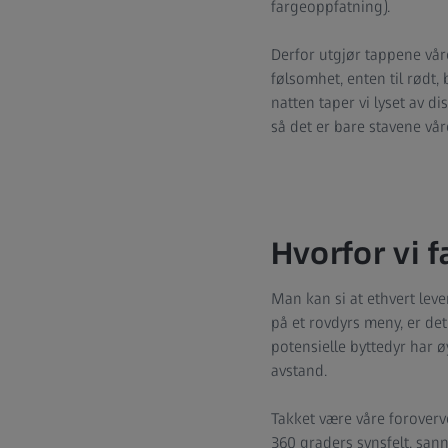
fargeoppfatning).
Derfor utgjør tappene vår
følsomhet, enten til rødt,
natten taper vi lyset av d
så det er bare stavene våre
Hvorfor vi f
Man kan si at ethvert leve
på et rovdyrs meny, er det 
potensielle byttedyr har
avstand.
Takket være våre forover
360 graders synsfelt, sanns