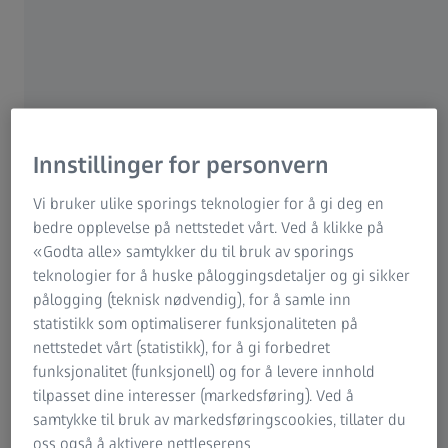
høres et slikt tilbud særdeles fristende ut. Det er
imidlertid viktig å huske at en slik operasjon bare bør
utføres på sunt og friskt vev. Det er en risiko for at
pasienter kan få permanente skader.
Det høres så enkelt ut: Laserprosessen tar bare kun 30
sekunder, den er visstnok helt smertefri og på samme dag
Innstillinger for personvern
kan pasienten se skarpt igjen. I over 20 år har leger vært i
stand til å gravere den optiske refraksjonsstyrken direkte
Vi bruker ulike sporings teknologier for å gi deg en
på hornhinnen ved hjelp av raskt pulserende laserstråler.
bedre opplevelse på nettstedet vårt. Ved å klikke på
Hvis alt går bra vil ikke pasienten trenge brillene sine
«Godta alle» samtykker du til bruk av sporings
lenger. Det er når alt går helt perfekt - men laserkirurgi er
teknologier for å huske påloggingsdetaljer og gi sikker
ikke fullstendig risikofritt.
pålogging (teknisk nødvendig), for å samle inn
statistikk som optimaliserer funksjonaliteten på
nettstedet vårt (statistikk), for å gi forbedret
funksjonalitet (funksjonell) og for å levere innhold
Det finnes visse grunnleggende fakta som
tilpasset dine interesser (markedsføring). Ved å
pasienter som planlegger okulær
samtykke til bruk av markedsføringscookies, tillater du
laserkirurgi bør være klar over:
oss også å aktivere nettleserens