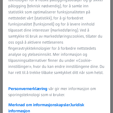
denne helsemyten eksistert i generasjoner. Det
pålogging (teknisk nødvendig), for å samle inn
følgende er imidlertid sant: gulrøtter inneholder mye
statistikk som optimaliserer funksjonaliteten på
betakaroten. Dette er en forløper for det essensielle
nettstedet vårt (statistikk), for å gi forbedret
vitamin A. Hvis dette vitaminet mangler i kostholdet
funksjonalitet (funksjonell) og for å levere innhold
ditt, kan det ha en negativ innvirkning på vekst og
tilpasset dine interesser (markedsføring). Ved å
tilstanden til huden og håret ditt. I ekstreme tilfeller
samtykke til bruk av markedsføringscookies, tillater du
kan det til og med provosere fram nattblindhet. De
oss også å aktivere nettleserens
fleste synshemminger er imidlertid vanligvis et resultat
fingeravtrykkteknologier for å forbedre nettstedets
av helt andre årsaker.
analyse og ytelsesinnsikt. Mer informasjon og
tilpasningsalternativer finner du under «Cookie-
Det er en uendelig mengde populær visdom som
innstillinger», hvor du kan endre innstillingene dine. Du
infiltrerer underbevisstheten vår i løpet av barndommen. I
har rett til å trekke tilbake samtykket ditt når som helst.
dag kan de fleste av disse mytene tilbakevises
vitenskapelig og utvetydig. Noen inneholder imidlertid i et
element av sannhet. Og hvilket bedre eksempel finnes det
Personvernerklæring
vår gir mer informasjon om
enn den populære helsemyten "gulrøtter er bra for
sporingsteknologi som vi bruker.
øynene dine". Men hva er resonnementet bak denne
Merknad om informasjonskapsler
Juridisk
myten? Den smakfulle grønnsaken inneholder mye
informasjon
betakaroten. Dette stoffet er det som gir gulrøtter sin