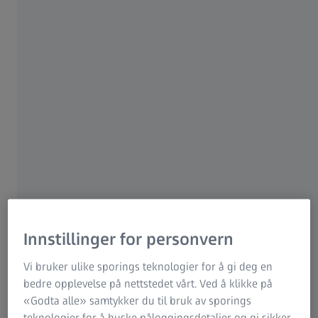
ZEISS-gruppen
Innstillinger for personvern
Gulrøtter er bra for øynene – eller har du noen gang
Vi bruker ulike sporings teknologier for å gi deg en
sett en kanin med briller som beviser det motsatte?
bedre opplevelse på nettstedet vårt. Ved å klikke på
Ikke bare er denne sammenligningen ikke særlig
«Godta alle» samtykker du til bruk av sporings
morsom, den har ikke et bein å stå på. Og likevel har
teknologier for å huske påloggingsdetaljer og gi sikker