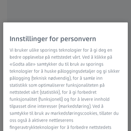
Innstillinger for personvern
Vi bruker ulike sporings teknologier for å gi deg en
Få godt syn selv i sterkt lys.
bedre opplevelse på nettstedet vårt. Ved å klikke på
Få avansert øyebeskyttelse og krystallklart syn i solen – og
«Godta alle» samtykker du til bruk av sporings
alle stilalternativene du kan ønske deg.
teknologier for å huske påloggingsdetaljer og gi sikker
pålogging (teknisk nødvendig), for å samle inn
statistikk som optimaliserer funksjonaliteten på
nettstedet vårt (statistikk), for å gi forbedret
funksjonalitet (funksjonell) og for å levere innhold
tilpasset dine interesser (markedsføring). Ved å
samtykke til bruk av markedsføringscookies, tillater du
oss også å aktivere nettleserens
fingeravtrykkteknologier for å forbedre nettstedets