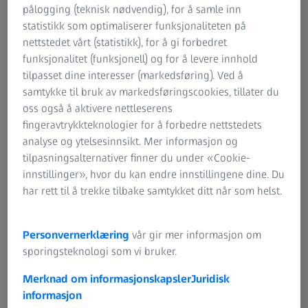
øynene våre automatisk og tilpasser seg raskt ulike
pålogging (teknisk nødvendig), for å samle inn
avstander uten at vi engang merker det. Det føles helt
statistikk som optimaliserer funksjonaliteten på
naturlig å se opp fra å sjekke e-post eller velge neste
nettstedet vårt (statistikk), for å gi forbedret
sang fra spillelisten på smarttelefonen til å hilse på en
funksjonalitet (funksjonell) og for å levere innhold
venn på avstand og deretter umiddelbart se ned igjen –
tilpasset dine interesser (markedsføring). Ved å
alt med helt skarpt og klart syn. Vi er lykkelig uvitende
samtykke til bruk av markedsføringscookies, tillater du
om de smidige justeringene som øynene våre utfører –
oss også å aktivere nettleserens
som at de ciliære musklene og øyets naturlige linser
fingeravtrykkteknologier for å forbedre nettstedets
arbeider.
analyse og ytelsesinnsikt. Mer informasjon og
tilpasningsalternativer finner du under «Cookie-
innstillinger», hvor du kan endre innstillingene dine. Du
har rett til å trekke tilbake samtykket ditt når som helst.
Personvernerklæring
vår gir mer informasjon om
sporingsteknologi som vi bruker.
Merknad om informasjonskapsler
Juridisk
informasjon