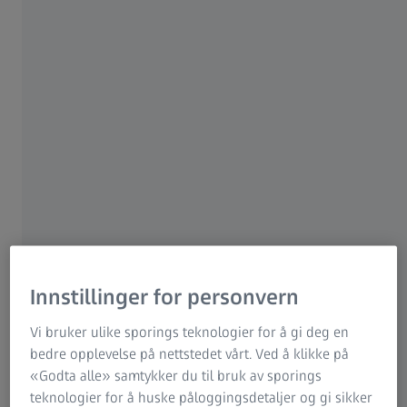
ZEISS-gruppen
16 OKTOBER 2020
Innstillinger for personvern
Vi bruker ulike sporings teknologier for å gi deg en
bedre opplevelse på nettstedet vårt. Ved å klikke på
«Godta alle» samtykker du til bruk av sporings
Det er lett når du er ung! Opp til en viss alder fungerer
teknologier for å huske påloggingsdetaljer og gi sikker