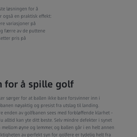
ste løsningen for å
 også en praktisk effekt:
re variasjoner på
og færre av de puttene
setter pris på
 for å spille golf
ler sørger for at ballen ikke bare forsvinner inn i
anen nøyaktig og presist fra utslag til landing.
dre enden av golfbanen sees med forbløffende klarhet -
u alltid kan yte ditt beste. Selv mindre defekter i synet
 mellom øyne og lemmer, og ballen går i en helt annen
tigheten av perfekt syn for golfere er tydelig helt fra