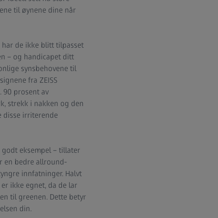
vene til øynene dine når
har de ikke blitt tilpasset
en – og handicapet ditt
sonlige synsbehovene til
esignene fra ZEISS
. 90 prosent av
k, strekk i nakken og den
e disse irriterende
 godt eksempel – tillater
or en bedre allround-
yngre innfatninger. Halvt
er ikke egnet, da de lar
n til greenen. Dette betyr
elsen din.