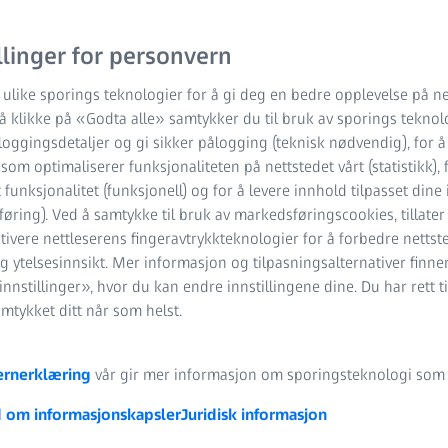
llinger for personvern
 ulike sporings teknologier for å gi deg en bedre opplevelse på ne
 å klikke på «Godta alle» samtykker du til bruk av sporings teknol
oggingsdetaljer og gi sikker pålogging (teknisk nødvendig), for å
k som optimaliserer funksjonaliteten på nettstedet vårt (statistikk), 
 funksjonalitet (funksjonell) og for å levere innhold tilpasset dine
øring). Ved å samtykke til bruk av markedsføringscookies, tillater
tivere nettleserens fingeravtrykkteknologier for å forbedre nettst
g ytelsesinnsikt. Mer informasjon og tilpasningsalternativer finn
nnstillinger», hvor du kan endre innstillingene dine. Du har rett ti
amtykket ditt når som helst.
ernerklæring
vår gir mer informasjon om sporingsteknologi som v
 om informasjonskapsler
Juridisk informasjon