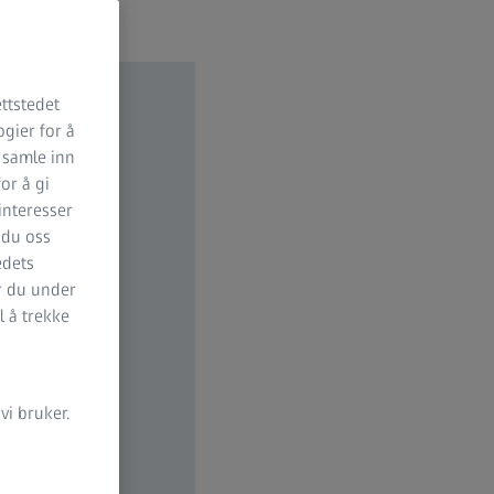
ttstedet
ogier for å
 samle inn
for å gi
 interesser
 du oss
edets
er du under
l å trekke
i bruker.