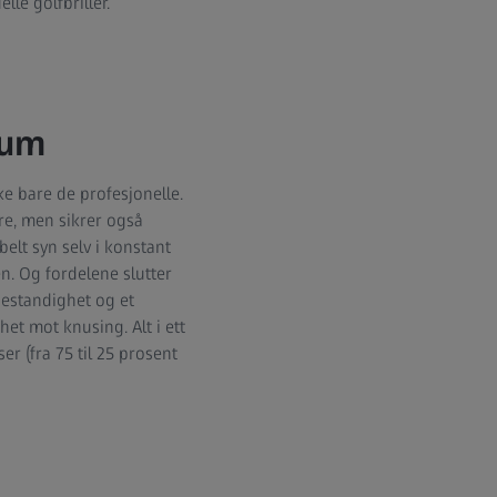
le golfbriller.
sum
ke bare de profesjonelle.
re, men sikrer også
elt syn selv i konstant
en. Og fordelene slutter
bestandighet og et
het mot knusing. Alt i ett
r (fra 75 til 25 prosent