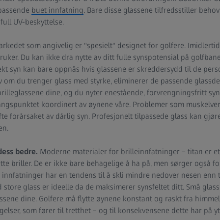
 passende
buet innfatning
. Bare disse glassene tilfredsstiller beho
full UV-beskyttelse.
rkedet som angivelig er "spesielt" designet for golfere. Imidlertid 
ruker. Du kan ikke dra nytte av ditt fulle synspotensial på golfban
fekt syn kan bare oppnås hvis glassene er skreddersydd til de per
elv om du trenger glass med styrke, eliminerer de passende glassd
brilleglassene dine, og du nyter enestående, forvrengningsfritt syn
gangspunktet koordinert av øynene våre. Problemer som muskelver
fte forårsaket av dårlig syn. Profesjonelt tilpassede glass kan gjør
en.
 dess bedre.
Moderne materialer for brilleinnfatninger – titan er et
te briller. De er ikke bare behagelige å ha på, men sørger også f
 innfatninger har en tendens til å skli mindre nedover nesen enn t
store glass er ideelle da de maksimerer synsfeltet ditt. Små glass 
ssene dine. Golfere må flytte øynene konstant og raskt fra himmele
ser, som fører til tretthet – og til konsekvensene dette har på yt