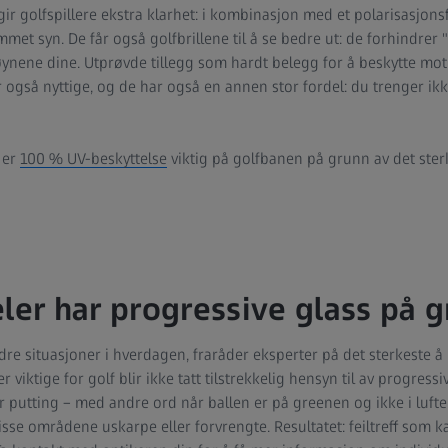
ir golfspillere ekstra klarhet: i kombinasjon med et polarisasjonsf
et syn. De får også golfbrillene til å se bedre ut: de forhindrer 
øynene dine. Utprøvde tillegg som hardt belegg for å beskytte mot r
også nyttige, og de har også en annen stor fordel: du trenger ikk
 er
100 % UV-beskyttelse
viktig på golfbanen på grunn av det sterk
eler har progressive glass på 
re situasjoner i hverdagen, fraråder eksperter på det sterkeste å 
r viktige for golf blir ikke tatt tilstrekkelig hensyn til av progressi
r putting – med andre ord når ballen er på greenen og ikke i luften
sse områdene uskarpe eller forvrengte. Resultatet: feiltreff som k