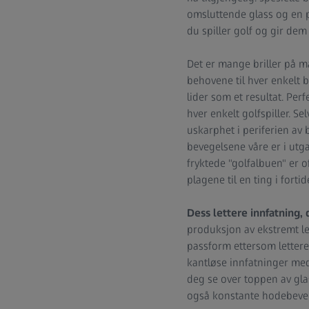
omsluttende glass og en
du spiller golf og gir dem 
Det er mange briller på ma
behovene til hver enkelt b
lider som et resultat. Per
hver enkelt golfspiller. S
uskarphet i periferien av 
bevegelsene våre er i ut
fryktede "golfalbuen" er o
plagene til en ting i fortid
Dess lettere innfatning,
produksjon av ekstremt let
passform ettersom lettere
kantløse innfatninger med 
deg se over toppen av gla
også konstante hodebevegel