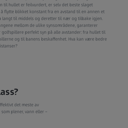
n til hullet er feilvurdert, er selv det beste slaget
 å flytte blikket konstant fra en avstand til en annen et
a langt til middels og deretter til nær og tilbake igjen.
angene mellom de ulike synsområdene, garanterer
r golfspillere perfekt syn på alle avstander: fra hullet til
pillerne og til banens beskaffenhet. Hva kan være bedre
distanser?
lass?
ffektivt det meste av
 som plener, vann eller –