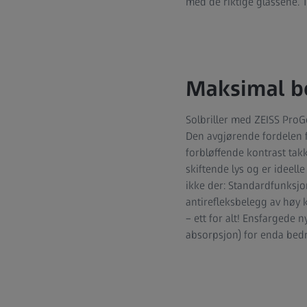
med de riktige glassene. T
Maksimal b
Solbriller med ZEISS ProG
Den avgjørende fordelen f
forbløffende kontrast takk
skiftende lys og er ideell
ikke der: Standardfunksjo
antirefleksbelegg av høy k
– ett for alt! Ensfargede 
absorpsjon) for enda bedr