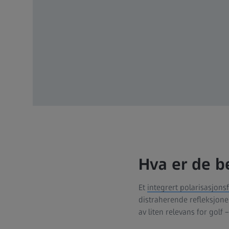
Hva er de b
Et
integrert polarisasjonsf
distraherende refleksjoner
av liten relevans for golf –