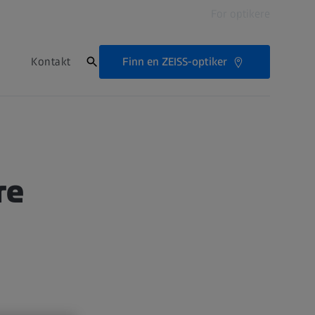
For optikere
Finn en ZEISS-optiker
Kontakt
re