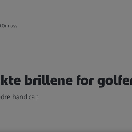
t
Om oss
kte brillene for golfe
edre handicap