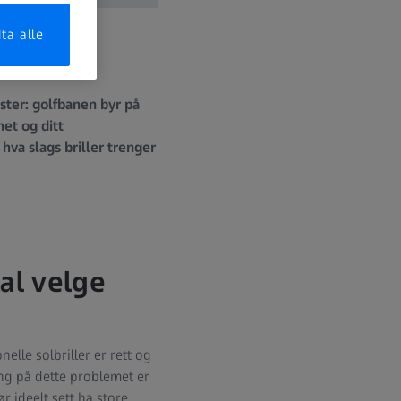
ta alle
ster: golfbanen byr på
et og ditt
va slags briller trenger
kal velge
elle solbriller er rett og
ing på dette problemet er
r ideelt sett ha store