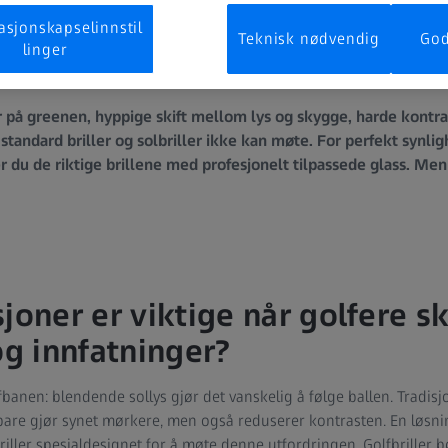
asjonskapselinnstil
Teknisk nødvendig
God
linger
 på greenen, hyppige skift mellom lys og skygge, harde kontra
tandard briller og solbriller ikke kan møte. For perfekt synligh
u de riktige brillene med profesjonelt tilpassede glass. Men h
joner er viktige når golfere s
og innfatninger?
banen: blendende sollys gjør det vanskelig å følge ballen. Tradisjon
e bare gjør synet mørkere, men også reduserer kontrasten. En løsn
briller spesialdesignet for å møte denne utfordringen. Golfbriller bø