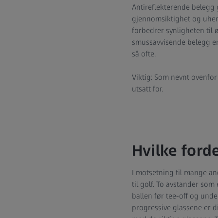
Antireflekterende belegg g
gjennomsiktighet og uhemm
forbedrer synligheten til 
smussavvisende belegg er 
så ofte.
Viktig: Som nevnt ovenfor
utsatt for.
Hvilke ford
I motsetning til mange and
til golf. To avstander som e
ballen før tee-off og unde
progressive glassene er di