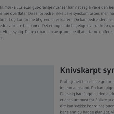
til mørke lilla eller gul-oransje nyanser har vist seg å være den be
ønne overflater. Disse forbedrer ikke bare synskomforten, men har
mert og konturene til greenen er klarere. Du kan bedre identifise
dre vurdere ballbanen. Det er ingen ubehagelige overraskelser, 
. Alt er synlig. Dette er bare en av grunnene til at erfarne golfere 
r.
Knivskarpt syn
Profesjonelt tilpassede golfbril
ingenmannsland. Du kan følge b
Plutselig kan flagget i den an
et absolutt must for å sikre at d
ditt kan svekke koordinasjonen
bane enn du hadde planlagt. Vik