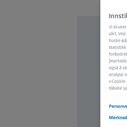
Innsti
Vi bruker
vårt. Ved
huske pål
statistik
forbedret
(markedsf
også å ak
analyse o
«Cookie-i
tilbake s
Personv
Merknad