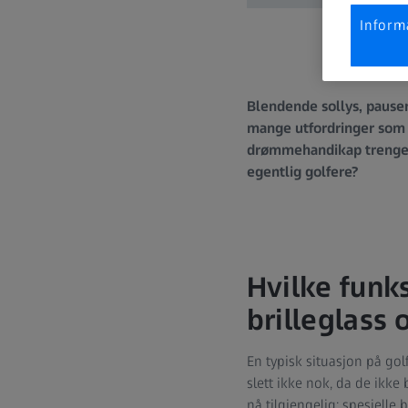
Inform
Blendende sollys, pauser
mange utfordringer som s
drømmehandikap trenger d
egentlig golfere?
Hvilke funks
brilleglass 
En typisk situasjon på golf
slett ikke nok, da de ikk
nå tilgjengelig: spesielle 