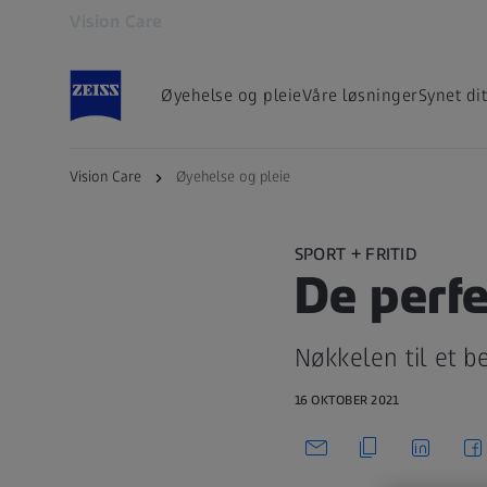
Vision Care
Åpnes i en annen fane
Øyehelse og pleie
Våre løsninger
Synet dit
Vision Care
Øyehelse og pleie
SPORT + FRITID
De perfe
Nøkkelen til et b
16 OKTOBER 2021