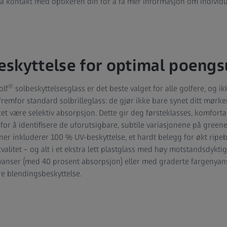
a kontakt med optikeren din for å få mer informasjon om individuel
eskyttelse for optimal poeng
®
olf
solbeskyttelsesglass er det beste valget for alle golfere, og ik
remfor standard solbrilleglass: de gjør ikke bare synet ditt mørke
et være selektiv absorpsjon. Dette gir deg førsteklasses, komfortab
e for å identifisere de uforutsigbare, subtile variasjonene på green
ner inkluderer 100 % UV-beskyttelse, et hardt belegg for økt ripe
valitet – og alt i et ekstra lett plastglass med høy motstandsdyktig
nyanser (med 40 prosent absorpsjon) eller med graderte fargenyanse
e blendingsbeskyttelse.