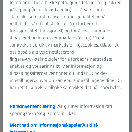
teknologier for å huske påloggingsdetaljer og gi sikker
pålogging (teknisk nødvendig), for å samle inn
statistikk som optimaliserer funksjonaliteten på
nettstedet vårt (statistikk), for å gi forbedret
funksjonalitet (funksjonell) og for å levere innhold
tilpasset dine interesser (markedsføring). Ved å
samtykke til bruk av markedsføringscookies, tillater du
oss også å aktivere nettleserens
fingeravtrykkteknologier for å forbedre nettstedets
analyse og ytelsesinnsikt. Mer informasjon og
tilpasningsalternativer finner du under «Cookie-
innstillinger», hvor du kan endre innstillingene dine. Du
har rett til å trekke tilbake samtykket ditt når som helst.
Øyeskade forårsaket av UV-lys
Personvernerklæring
vår gir mer informasjon om
Når folk tenker på solbeskyttelse, er det først og fremst
sporingsteknologi som vi bruker.
huden de får i tankene. Men øynene våre er også
Merknad om informasjonskapsler
Juridisk
følsomme overfor UV-stråling, ikke bare når solen skinner,
informasjon