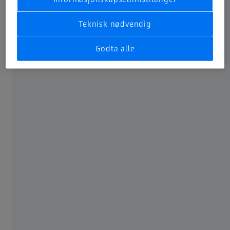
Opplæring og utdanning
Teknisk nødvendig
Forretningsstøtte
Godta alle
OM ZEISS
Om
Karriere
Nyhetsredaksjon
Samsvar