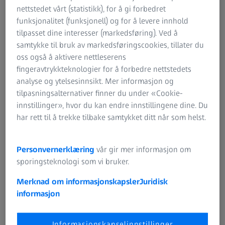
ZEISS-gruppen
nettstedet vårt (statistikk), for å gi forbedret
funksjonalitet (funksjonell) og for å levere innhold
Tlf.: +47 23 17 23 80
tilpasset dine interesser (markedsføring). Ved å
ordre.no@zeiss.com
samtykke til bruk av markedsføringscookies, tillater du
oss også å aktivere nettleserens
Adm. dir: Niklas Olsson
fingeravtrykkteknologier for å forbedre nettstedets
analyse og ytelsesinnsikt. Mer informasjon og
Denne siden og all tilknyttet informasjon på
Engelsk
.
tilpasningsalternativer finner du under «Cookie-
innstillinger», hvor du kan endre innstillingene dine. Du
Hvis du har spørsmål vedrørende nettstedet vårt, kontakt
har rett til å trekke tilbake samtykket ditt når som helst.
oss på
webmaster@zeiss.com
.
Personvernerklæring
vår gir mer informasjon om
sporingsteknologi som vi bruker.
Merknad om informasjonskapsler
Juridisk
OFTE BRUKT
informasjon
ZEISS SmartLife glass
Informasjonskapselinnstillinger