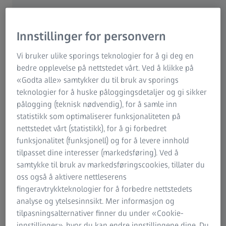
Innstillinger for personvern
Vi bruker ulike sporings teknologier for å gi deg en
bedre opplevelse på nettstedet vårt. Ved å klikke på
«Godta alle» samtykker du til bruk av sporings
teknologier for å huske påloggingsdetaljer og gi sikker
pålogging (teknisk nødvendig), for å samle inn
statistikk som optimaliserer funksjonaliteten på
nettstedet vårt (statistikk), for å gi forbedret
funksjonalitet (funksjonell) og for å levere innhold
Som alltid, den viktigste egenskapen ved
tilpasset dine interesser (markedsføring). Ved å
samtykke til bruk av markedsføringscookies, tillater du
arbeidsbriller – høykvalitets brilleglass og
oss også å aktivere nettleserens
tilpasning av optikeren
fingeravtrykkteknologier for å forbedre nettstedets
analyse og ytelsesinnsikt. Mer informasjon og
Enkelte jobber krever svært presist syn. Tannleger og
tilpasningsalternativer finner du under «Cookie-
tannlegeteknikere arbeider på mikroskopiske små detaljer
innstillinger», hvor du kan endre innstillingene dine. Du