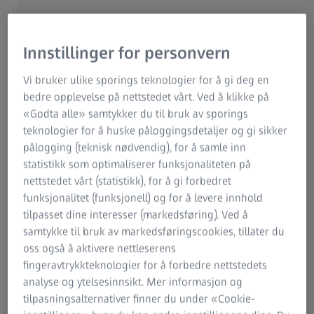
Innstillinger for personvern
Vi bruker ulike sporings teknologier for å gi deg en
Skånsomt mot øynene
bedre opplevelse på nettstedet vårt. Ved å klikke på
«Godta alle» samtykker du til bruk av sporings
teknologier for å huske påloggingsdetaljer og gi sikker
pålogging (teknisk nødvendig), for å samle inn
statistikk som optimaliserer funksjonaliteten på
nettstedet vårt (statistikk), for å gi forbedret
funksjonalitet (funksjonell) og for å levere innhold
tilpasset dine interesser (markedsføring). Ved å
samtykke til bruk av markedsføringscookies, tillater du
oss også å aktivere nettleserens
fingeravtrykkteknologier for å forbedre nettstedets
analyse og ytelsesinnsikt. Mer informasjon og
tilpasningsalternativer finner du under «Cookie-
Vi lever i en stadig mer digital verden. ZEISS